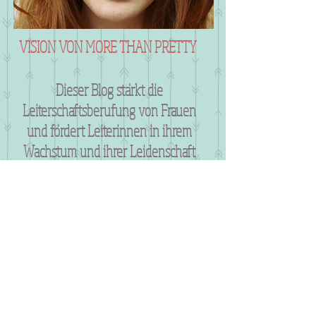
VISION VON MORE THAN PRETTY
Dieser Blog stärkt die
Leiterschaftsberufung von Frauen
und fördert Leiterinnen in ihrem
Wachstum und ihrer Leidenschaft
für das Reich Gottes, damit das volle
Potenzial freigesetzt werden kann.
Impressum
:
More than pretty
Doris Lindsay