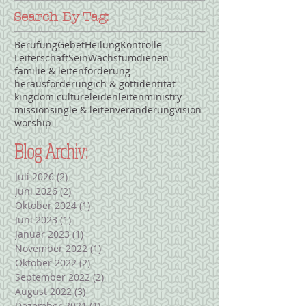
Search By Tag:
Berufung
Gebet
Heilung
Kontrolle
Leiterschaft
Sein
Wachstum
dienen
familie & leiten
förderung
herausforderung
ich & gott
identität
kingdom culture
leiden
leiten
ministry
mission
single & leiten
veränderung
vision
worship
Blog Archiv:
Juli 2026
(2)
2 Beiträge
Juni 2026
(2)
2 Beiträge
Oktober 2024
(1)
1 Beitrag
Juni 2023
(1)
1 Beitrag
Januar 2023
(1)
1 Beitrag
November 2022
(1)
1 Beitrag
Oktober 2022
(2)
2 Beiträge
September 2022
(2)
2 Beiträge
August 2022
(3)
3 Beiträge
Dezember 2021
(1)
1 Beitrag