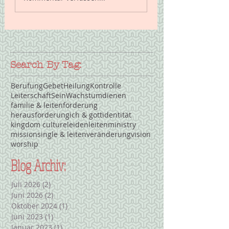
Search By Tag:
Berufung
Gebet
Heilung
Kontrolle
Leiterschaft
Sein
Wachstum
dienen
familie & leiten
förderung
herausforderung
ich & gott
identität
kingdom culture
leiden
leiten
ministry
mission
single & leiten
veränderung
vision
worship
Blog Archiv:
Juli 2026
(2)
2 Beiträge
Juni 2026
(2)
2 Beiträge
Oktober 2024
(1)
1 Beitrag
Juni 2023
(1)
1 Beitrag
Januar 2023
(1)
1 Beitrag