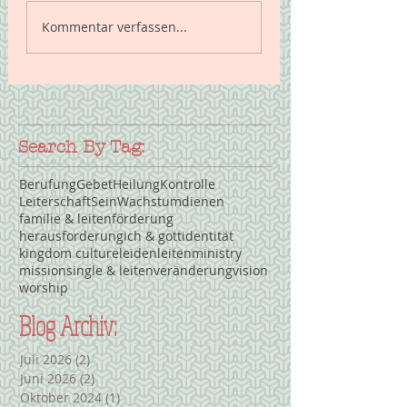
Licht verändert alles
Kommentar verfassen...
Search By Tag:
Berufung
Gebet
Heilung
Kontrolle
Leiterschaft
Sein
Wachstum
dienen
familie & leiten
förderung
herausforderung
ich & gott
identität
kingdom culture
leiden
leiten
ministry
mission
single & leiten
veränderung
vision
worship
Blog Archiv:
Juli 2026
(2)
2 Beiträge
Juni 2026
(2)
2 Beiträge
Oktober 2024
(1)
1 Beitrag