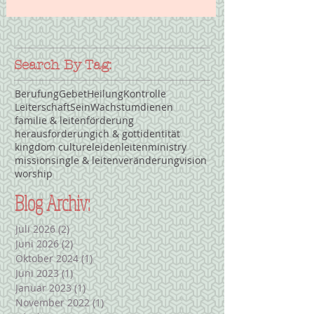
Search By Tag:
Berufung
Gebet
Heilung
Kontrolle
Leiterschaft
Sein
Wachstum
dienen
familie & leiten
förderung
herausforderung
ich & gott
identität
kingdom culture
leiden
leiten
ministry
mission
single & leiten
veränderung
vision
worship
Blog Archiv:
Juli 2026
(2)
2 Beiträge
Juni 2026
(2)
2 Beiträge
Oktober 2024
(1)
1 Beitrag
Juni 2023
(1)
1 Beitrag
Januar 2023
(1)
1 Beitrag
November 2022
(1)
1 Beitrag