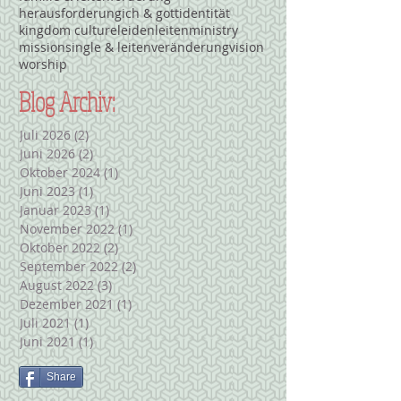
herausforderung
ich & gott
identität
kingdom culture
leiden
leiten
ministry
mission
single & leiten
veränderung
vision
worship
Blog Archiv:
Juli 2026
(2)
2 Beiträge
Juni 2026
(2)
2 Beiträge
Oktober 2024
(1)
1 Beitrag
Juni 2023
(1)
1 Beitrag
Januar 2023
(1)
1 Beitrag
November 2022
(1)
1 Beitrag
Oktober 2022
(2)
2 Beiträge
September 2022
(2)
2 Beiträge
August 2022
(3)
3 Beiträge
Dezember 2021
(1)
1 Beitrag
Juli 2021
(1)
1 Beitrag
Juni 2021
(1)
1 Beitrag
Share