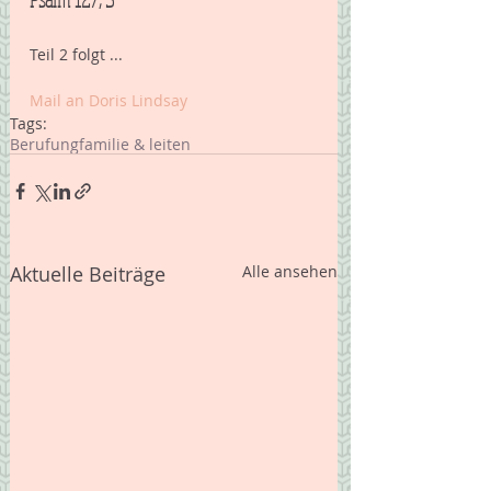
Teil 2 folgt ... 
Mail an Doris Lindsay 
Tags:
Berufung
familie & leiten
Aktuelle Beiträge
Alle ansehen