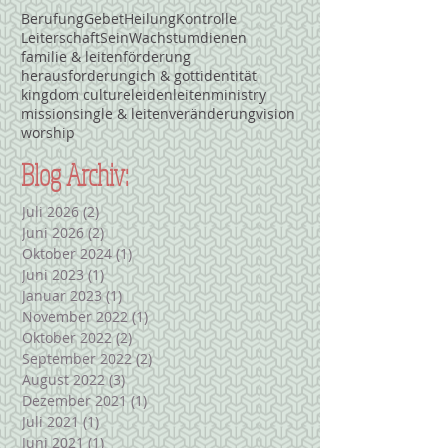
Berufung
Gebet
Heilung
Kontrolle
Leiterschaft
Sein
Wachstum
dienen
familie & leiten
förderung
herausforderung
ich & gott
identität
kingdom culture
leiden
leiten
ministry
mission
single & leiten
veränderung
vision
worship
Blog Archiv:
Juli 2026
(2)
2 Beiträge
Juni 2026
(2)
2 Beiträge
Oktober 2024
(1)
1 Beitrag
Juni 2023
(1)
1 Beitrag
Januar 2023
(1)
1 Beitrag
November 2022
(1)
1 Beitrag
Oktober 2022
(2)
2 Beiträge
September 2022
(2)
2 Beiträge
August 2022
(3)
3 Beiträge
Dezember 2021
(1)
1 Beitrag
Juli 2021
(1)
1 Beitrag
Juni 2021
(1)
1 Beitrag