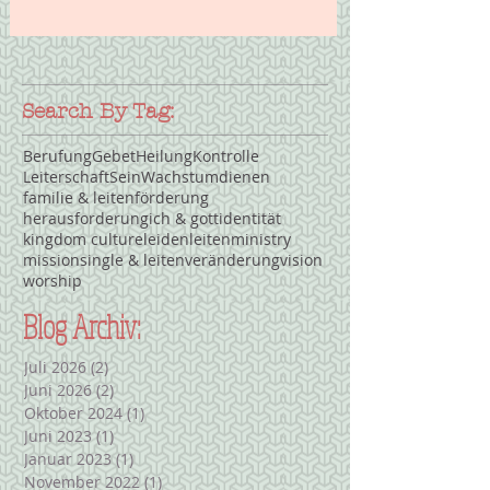
Search By Tag:
Berufung
Gebet
Heilung
Kontrolle
Leiterschaft
Sein
Wachstum
dienen
familie & leiten
förderung
herausforderung
ich & gott
identität
kingdom culture
leiden
leiten
ministry
mission
single & leiten
veränderung
vision
worship
Blog Archiv:
Juli 2026
(2)
2 Beiträge
Juni 2026
(2)
2 Beiträge
Oktober 2024
(1)
1 Beitrag
Juni 2023
(1)
1 Beitrag
Januar 2023
(1)
1 Beitrag
November 2022
(1)
1 Beitrag