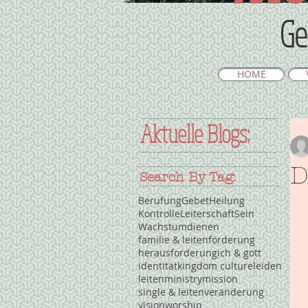
Ge
HOME
Aktuelle Blogs:
D
Search By Tag:
Berufung
Gebet
Heilung
Kontrolle
Leiterschaft
Sein
Wachstum
dienen
familie & leiten
förderung
herausforderung
ich & gott
identität
kingdom culture
leiden
leiten
ministry
mission
single & leiten
veränderung
vision
worship