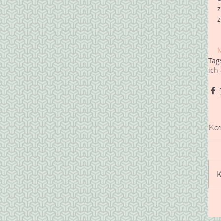
z
z
M
Tag
ich 
Ko
K