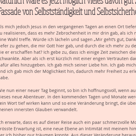
Fassade von Selbstständigkeit und Selbstsicherhei
ls mich jedoch Jesus in den vergangenen Tagen an einen Ort tiefere
u realisieren, dass es mehr Zebrochenheit in mir drin gab, als ich
ine Wahl treffe. Würde ich lächeln und sagen „Mir geht‘s gut, Dan
iefer zu gehen, die mir Gott hier gab, und durch die ich mehr zu 
ie er erschaffen hat? Ich gebe zu, dass ich einige Zeit zwischen d
chwankte. Aber als ich erst kürzlich mit einer engen Vertrauten da
afür alles hinzugeben. Ich gab mich seiner Liebe hin. Ich gab mi
nd ich gab mich der Möglichkeit hin, dadurch mehr Freiheit zu erleb
abe. 
ie nun einer neuer Tag beginnt, so bin ich hoffnungsvoll, wenn auc
ieses neue Abenteuer. In den kommenden Tagen und Monate werde
ein Wort tief wirken kann und so eine Veränderung bringt, die üb
einen innersten Glauben verwandelt.   
ch erwarte, dass es auf dieser Reise auch ein paar schmerzvolle
rösste Erwartung ist, eine neue Ebene an Intimität mit meinem h
er ich bisher nur träumen konnte. Aus dieser Veränderung herau