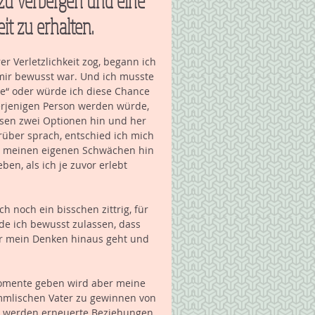
t zu erhalten. 
r Verletzlichkeit zog, begann ich 
 mir bewusst war. Und ich musste 
ke“ oder würde ich diese Chance 
derjenigen Person werden würde, 
iesen zwei Optionen hin und her 
rüber sprach, entschied ich mich 
ch meinen eigenen Schwächen hin 
en, als ich je zuvor erlebt 
h noch ein bisschen zittrig, für 
 ich bewusst zulassen, dass 
er mein Denken hinaus geht und 
 Momente geben wird aber meine 
immlischen Vater zu gewinnen von 
s werden erneuerte Beziehungen 