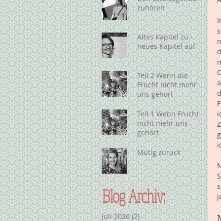
zuhören
I
s
Altes Kapitel zu -
n
neues Kapitel auf
d
m
O
Teil 2 Wenn die
a
Frucht nicht mehr
d
uns gehört
F
i
Teil 1 Wenn Frucht
nicht mehr uns
Z
gehört
g
i
Mutig zurück
N
S
s
Blog Archiv:
j
Juli 2026
(2)
2 Beiträge