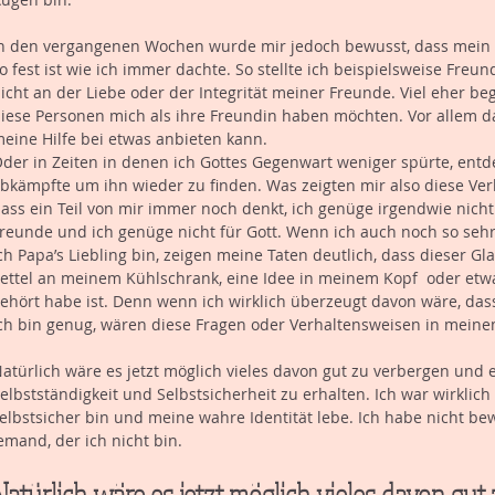
n den vergangenen Wochen wurde mir jedoch bewusst, dass mein F
o fest ist wie ich immer dachte. So stellte ich beispielsweise Freun
icht an der Liebe oder der Integrität meiner Freunde. Viel eher be
iese Personen mich als ihre Freundin haben möchten. Vor allem d
eine Hilfe bei etwas anbieten kann. 
der in Zeiten in denen ich Gottes Gegenwart weniger spürte, entde
bkämpfte um ihn wieder zu finden. Was zeigten mir also diese Verh
ass ein Teil von mir immer noch denkt, ich genüge irgendwie nicht
reunde und ich genüge nicht für Gott. Wenn ich auch noch so sehr 
ch Papa’s Liebling bin, zeigen meine Taten deutlich, dass dieser Gla
ettel an meinem Kühlschrank, eine Idee in meinem Kopf  oder etwas
ehört habe ist. Denn wenn ich wirklich überzeugt davon wäre, dass
ch bin genug, wären diese Fragen oder Verhaltensweisen in meine
atürlich wäre es jetzt möglich vieles davon gut zu verbergen und 
elbstständigkeit und Selbstsicherheit zu erhalten. Ich war wirklich
elbstsicher bin und meine wahre Identität lebe. Ich habe nicht bew
emand, der ich nicht bin. 
Natürlich wäre es jetzt möglich vieles davon gut