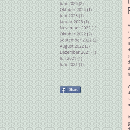
Juni 2026
(2)
2 Beiträge
Oktober 2024
(1)
1 Beitrag
Juni 2023
(1)
1 Beitrag
Januar 2023
(1)
1 Beitrag
A
November 2022
(1)
1 Beitrag
z
Oktober 2022
(2)
2 Beiträge
e
September 2022
(2)
2 Beiträge
t
August 2022
(3)
3 Beiträge
d
Dezember 2021
(1)
1 Beitrag
s
Juli 2021
(1)
1 Beitrag
d
Juni 2021
(1)
1 Beitrag
u
h
W
Share
d
s
m
I
g
d