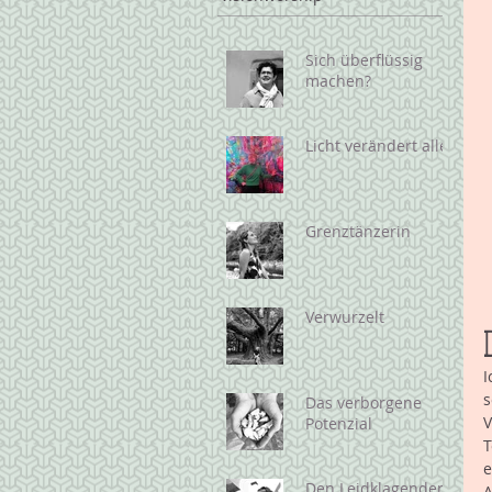
Sich überflüssig
machen?
Licht verändert alles
Grenztänzerin
Verwurzelt
I
s
Das verborgene
V
Potenzial
T
e
Den Leidklagenden
A