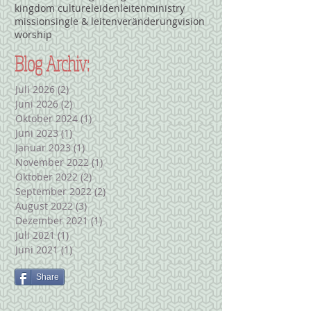
kingdom culture
leiden
leiten
ministry
mission
single & leiten
veränderung
vision
worship
Blog Archiv:
Juli 2026
(2)
2 Beiträge
Juni 2026
(2)
2 Beiträge
Oktober 2024
(1)
1 Beitrag
Juni 2023
(1)
1 Beitrag
Januar 2023
(1)
1 Beitrag
November 2022
(1)
1 Beitrag
Oktober 2022
(2)
2 Beiträge
September 2022
(2)
2 Beiträge
August 2022
(3)
3 Beiträge
Dezember 2021
(1)
1 Beitrag
Juli 2021
(1)
1 Beitrag
Juni 2021
(1)
1 Beitrag
Share