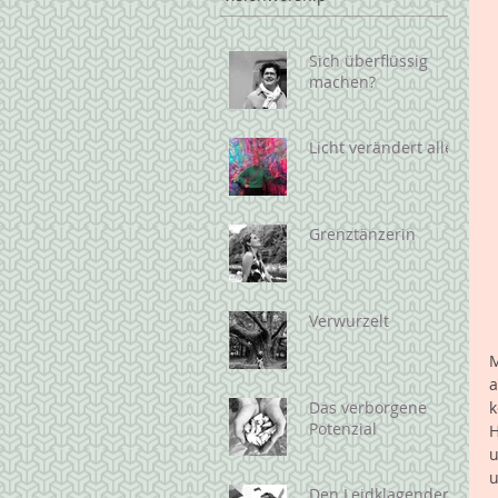
Sich überflüssig
machen?
Licht verändert alles
Grenztänzerin
Verwurzelt
M
a
Das verborgene
k
Potenzial
H
u
u
Den Leidklagenden