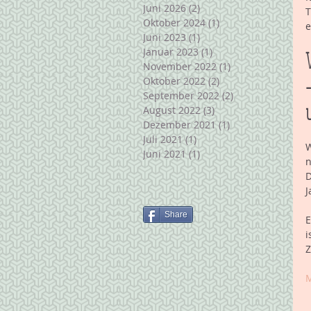
Juni 2026
(2)
2 Beiträge
T
Oktober 2024
(1)
1 Beitrag
e
Juni 2023
(1)
1 Beitrag
Januar 2023
(1)
1 Beitrag
November 2022
(1)
1 Beitrag
Oktober 2022
(2)
2 Beiträge
September 2022
(2)
2 Beiträge
August 2022
(3)
3 Beiträge
Dezember 2021
(1)
1 Beitrag
Juli 2021
(1)
1 Beitrag
W
Juni 2021
(1)
1 Beitrag
n
D
J
Share
E
i
Z
M