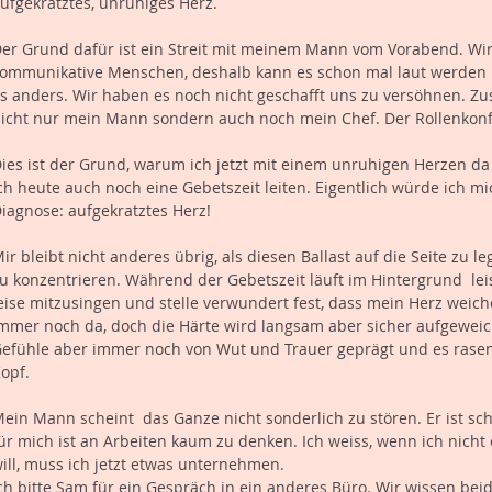
ufgekratztes, unruhiges Herz.
er Grund dafür ist ein Streit mit meinem Mann vom Vorabend. Wir
ommunikative Menschen, deshalb kann es schon mal laut werden i
s anders. Wir haben es noch nicht geschafft uns zu versöhnen. Zus
icht nur mein Mann sondern auch noch mein Chef. Der Rollenkonfli
ies ist der Grund, warum ich jetzt mit einem unruhigen Herzen da s
ch heute auch noch eine Gebetszeit leiten. Eigentlich würde ich mi
iagnose: aufgekratztes Herz!
ir bleibt nicht anderes übrig, als diesen Ballast auf die Seite zu 
u konzentrieren. Während der Gebetszeit läuft im Hintergrund  lei
eise mitzusingen und stelle verwundert fest, dass mein Herz weich
mmer noch da, doch die Härte wird langsam aber sicher aufgeweich
efühle aber immer noch von Wut und Trauer geprägt und es rase
opf.
ein Mann scheint  das Ganze nicht sonderlich zu stören. Er ist sc
ür mich ist an Arbeiten kaum zu denken. Ich weiss, wenn ich nicht
ill, muss ich jetzt etwas unternehmen.
ch bitte Sam für ein Gespräch in ein anderes Büro. Wir wissen beide