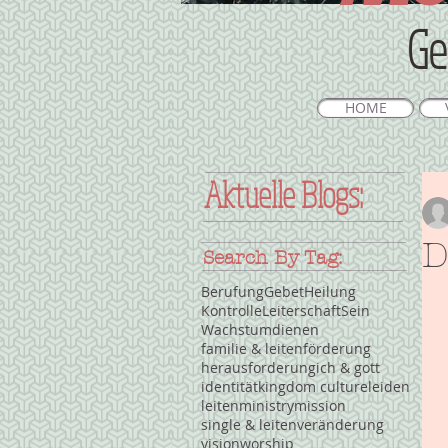
Ge
HOME
Aktuelle Blogs:
D
Search By Tag:
Berufung
Gebet
Heilung
Kontrolle
Leiterschaft
Sein
Wachstum
dienen
familie & leiten
förderung
herausforderung
ich & gott
identität
kingdom culture
leiden
leiten
ministry
mission
single & leiten
veränderung
vision
worship