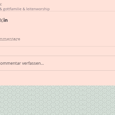
s:
& gott
familie & leiten
worship
mmentare
ommentar verfassen...