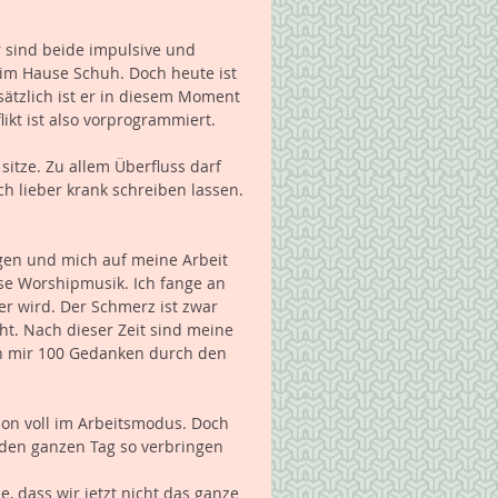
 sind beide impulsive und 
m Hause Schuh. Doch heute ist 
ätzlich ist er in diesem Moment 
kt ist also vorprogrammiert.
itze. Zu allem Überfluss darf 
ch lieber krank schreiben lassen. 
legen und mich auf meine Arbeit 
se Worshipmusik. Ich fange an 
er wird. Der Schmerz ist zwar 
t. Nach dieser Zeit sind meine 
n mir 100 Gedanken durch den 
hon voll im Arbeitsmodus. Doch 
 den ganzen Tag so verbringen 
, dass wir jetzt nicht das ganze 