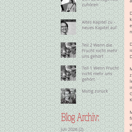
a
zuhören
D
k
Altes Kapitel zu -
e
neues Kapitel auf
n
D
Teil 2 Wenn die
i
Frucht nicht mehr
uns gehört
D
Teil 1 Wenn Frucht
M
nicht mehr uns
z
gehört
l
i
Mutig zurück
G
K
M
Blog Archiv:
f
w
Juli 2026
(2)
2 Beiträge
I