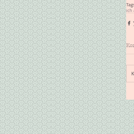
Tag
ich 
Ko
K