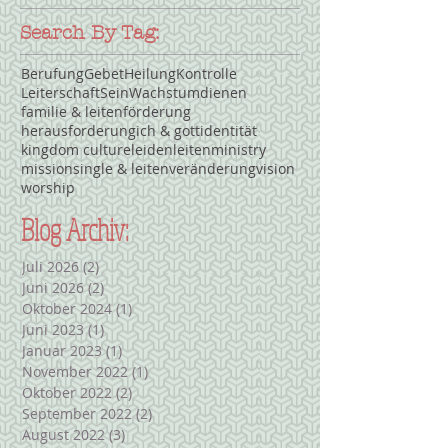
Search By Tag:
Berufung
Gebet
Heilung
Kontrolle
Leiterschaft
Sein
Wachstum
dienen
familie & leiten
förderung
herausforderung
ich & gott
identität
kingdom culture
leiden
leiten
ministry
mission
single & leiten
veränderung
vision
worship
Blog Archiv:
Juli 2026
(2)
2 Beiträge
Juni 2026
(2)
2 Beiträge
Oktober 2024
(1)
1 Beitrag
Juni 2023
(1)
1 Beitrag
Januar 2023
(1)
1 Beitrag
November 2022
(1)
1 Beitrag
Oktober 2022
(2)
2 Beiträge
September 2022
(2)
2 Beiträge
August 2022
(3)
3 Beiträge