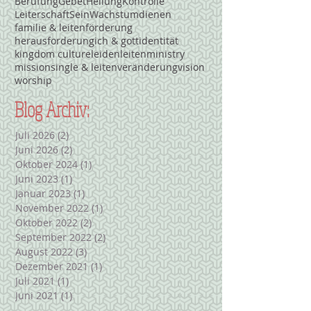
Berufung
Gebet
Heilung
Kontrolle
Leiterschaft
Sein
Wachstum
dienen
familie & leiten
förderung
herausforderung
ich & gott
identität
kingdom culture
leiden
leiten
ministry
mission
single & leiten
veränderung
vision
worship
Blog Archiv:
Juli 2026
(2)
2 Beiträge
Juni 2026
(2)
2 Beiträge
Oktober 2024
(1)
1 Beitrag
Juni 2023
(1)
1 Beitrag
Januar 2023
(1)
1 Beitrag
November 2022
(1)
1 Beitrag
Oktober 2022
(2)
2 Beiträge
September 2022
(2)
2 Beiträge
August 2022
(3)
3 Beiträge
Dezember 2021
(1)
1 Beitrag
Juli 2021
(1)
1 Beitrag
Juni 2021
(1)
1 Beitrag