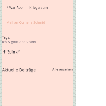
* War Room = Kriegsraum 
Mail an Cornelia Schmid
Tags:
ich & gott
Gebet
vision
Aktuelle Beiträge
Alle ansehen