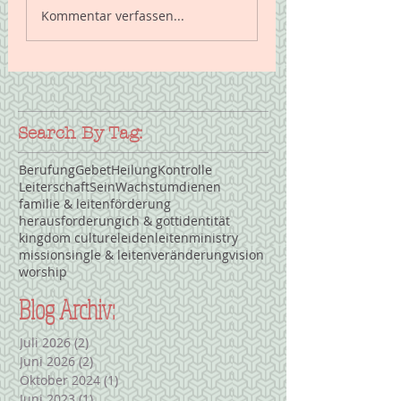
Licht verändert alles
Kommentar verfassen...
Search By Tag:
Berufung
Gebet
Heilung
Kontrolle
Leiterschaft
Sein
Wachstum
dienen
familie & leiten
förderung
herausforderung
ich & gott
identität
kingdom culture
leiden
leiten
ministry
mission
single & leiten
veränderung
vision
worship
Blog Archiv:
Juli 2026
(2)
2 Beiträge
Juni 2026
(2)
2 Beiträge
Oktober 2024
(1)
1 Beitrag
Juni 2023
(1)
1 Beitrag