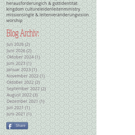
herausforderung
ich & gott
identität
kingdom culture
leiden
leiten
ministry
mission
single & leiten
veränderung
vision
worship
Blog Archiv:
Juli 2026
(2)
2 Beiträge
Juni 2026
(2)
2 Beiträge
Oktober 2024
(1)
1 Beitrag
Juni 2023
(1)
1 Beitrag
Januar 2023
(1)
1 Beitrag
November 2022
(1)
1 Beitrag
Oktober 2022
(2)
2 Beiträge
September 2022
(2)
2 Beiträge
August 2022
(3)
3 Beiträge
Dezember 2021
(1)
1 Beitrag
Juli 2021
(1)
1 Beitrag
Juni 2021
(1)
1 Beitrag
Share