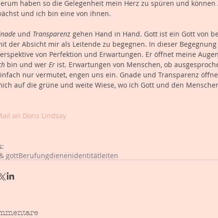
erum haben so die Gelegenheit mein Herz zu spüren und können 
ächst und ich bin eine von ihnen.
nade
 und 
Transparen
z gehen Hand in Hand. Gott ist ein Gott von be
it der Absicht mir als Leitende zu begegnen. In dieser Begegnung
erspektive von Perfektion und Erwartungen. Er öffnet meine Auge
ch 
bin und wer 
Er
 ist. Erwartungen von Menschen, ob ausgesproch
infach nur vermutet, engen uns ein. Gnade und Transparenz öffne
ich auf die grüne und weite Wiese, wo ich Gott und den Menschen
ail an Doris Lindsay 
s:
& gott
Berufung
dienen
identität
leiten
mmentare