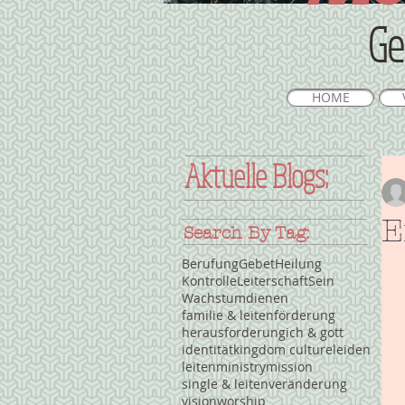
Ge
HOME
Aktuelle Blogs:
E
Search By Tag:
Berufung
Gebet
Heilung
Kontrolle
Leiterschaft
Sein
Wachstum
dienen
familie & leiten
förderung
herausforderung
ich & gott
identität
kingdom culture
leiden
leiten
ministry
mission
single & leiten
veränderung
vision
worship