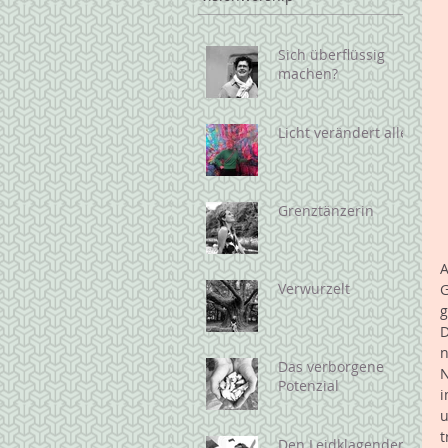
Sich überflüssig
machen?
Licht verändert alles
Grenztänzerin
A
Verwurzelt
G
g
D
n
Das verborgene
N
Potenzial
i
u
t
Den Leidklagenden