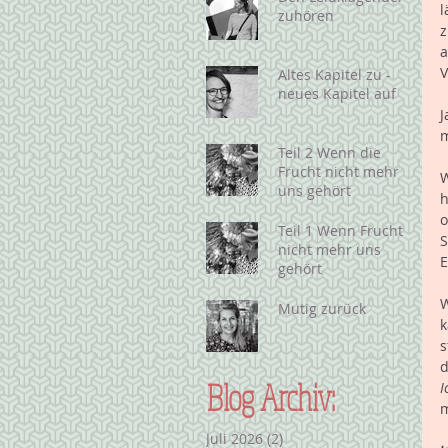
l
zuhören
z
a
V
Altes Kapitel zu -
neues Kapitel auf
J
m
Teil 2 Wenn die
Frucht nicht mehr
W
uns gehört
h
o
Teil 1 Wenn Frucht
S
nicht mehr uns
E
gehört
W
Mutig zurück
k
s
d
Blog Archiv:
I
m
Juli 2026
(2)
2 Beiträge