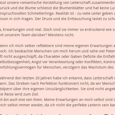
ässt unsere romantische Vorstellung von Leiterschaft zusammenbre
urück und die Blume schliesst die Blumenblätter und hat keine Lu
nspruchsvollen Schmetterlinge. Realität ist - zu viele Leiter geben
ision in sich tragen. Der Druck und die Enttäuschung lastet zu sc
a, Erwartungen sind real. Doch sind sie immer so erdrückend wie s
it unserem Team darüber? Meistens nicht.
enn ich mich selber reflektiere sind meine eigenen Erwartungen a
och. Ich beobachte Menschen um mich herum und sehe viel Potenzia
ft nicht ausgeschöpft, da Charakter oder Gaben Defizite die Entfal
elbstbezogenheit, Angst vor Verantwortung oder Konflikten, Kontro
infühlungsvermögen für Menschen, verzögern das Wachstum des L
ährend den letzten 20 Jahren habe ich erkannt, dass Leiterschaft 
ann. Das Streben nach Perfektion funktioniert nicht, da wir Mensch
tolpern über ihre eigenen Unzulänglichkeiten. Sie sind nicht ang
ie Reise wird zum Ziel.
ch bin auch eine von ihnen
. Meine Erwartungen an mich selbst sind of
ich selbst immer wieder, da ich nicht die perfekte Leiterin sein ka