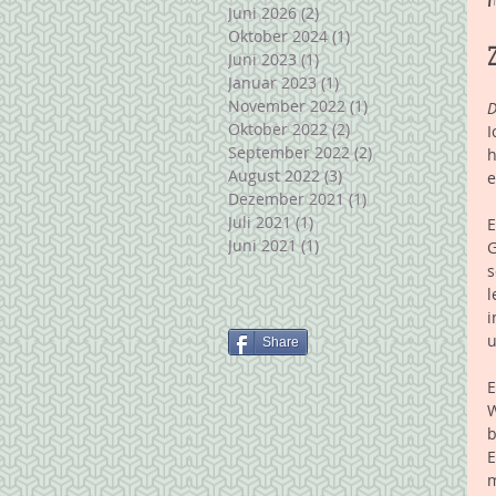
Juni 2026
(2)
2 Beiträge
Oktober 2024
(1)
1 Beitrag
Juni 2023
(1)
1 Beitrag
Januar 2023
(1)
1 Beitrag
November 2022
(1)
1 Beitrag
D
Oktober 2022
(2)
2 Beiträge
I
September 2022
(2)
2 Beiträge
h
August 2022
(3)
3 Beiträge
e
Dezember 2021
(1)
1 Beitrag
Juli 2021
(1)
1 Beitrag
E
Juni 2021
(1)
1 Beitrag
G
s
l
i
u
Share
E
W
b
E
m