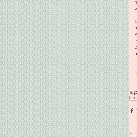
h
w
G
m
P
i
e
m
M
Tag
ich 
Ko