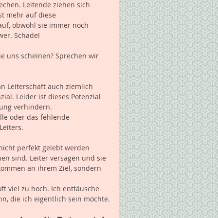
chen. Leitende ziehen sich 
st mehr auf diese 
 auf, obwohl sie immer noch 
hwer. Schade!
ie uns scheinen? Sprechen wir 
n Leiterschaft auch ziemlich 
l. Leider ist dieses Potenzial 
tung verhindern. 
lle oder das fehlende 
eiters.
nicht perfekt gelebt werden 
en sind. Leiter versagen und sie 
ekommen an ihrem Ziel, sondern 
t viel zu hoch. Ich enttäusche 
nn, die ich eigentlich sein möchte.