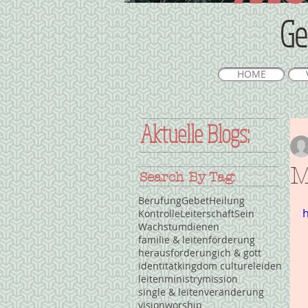
Ge
HOME
Aktuelle Blogs:
M
Search By Tag:
Berufung
Gebet
Heilung
Kontrolle
Leiterschaft
Sein
Wachstum
dienen
familie & leiten
förderung
herausforderung
ich & gott
identität
kingdom culture
leiden
leiten
ministry
mission
single & leiten
veränderung
vision
worship