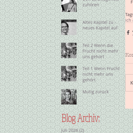
F
zuhören
Tag
ich 
Altes Kapitel zu -
neues Kapitel auf
Teil 2 Wenn die
Frucht nicht mehr
Ko
uns gehört
Teil 1 Wenn Frucht
nicht mehr uns
gehört
K
Mutig zurück
Blog Archiv:
Juli 2026
(2)
2 Beiträge