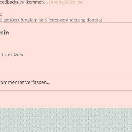
eedbacks Willkommen. 
Schreibe Fülke hier. 
s:
& gott
Berufung
familie & leiten
veränderung
identität
mmentare
ommentar verfassen...