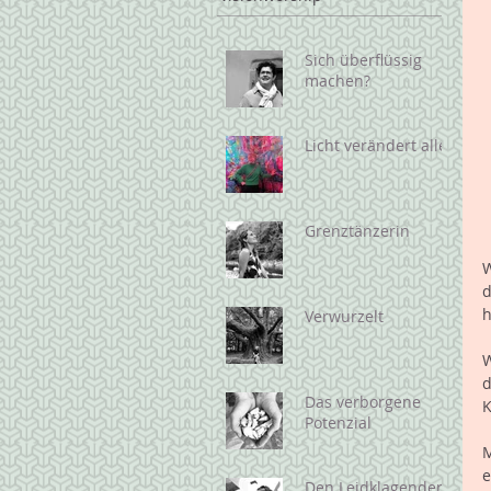
Sich überflüssig
machen?
Licht verändert alles
Grenztänzerin
W
d
h
Verwurzelt
W
d
Das verborgene
K
Potenzial
M
e
Den Leidklagenden