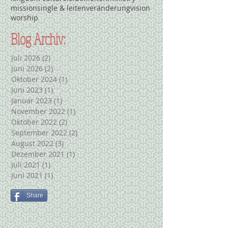
mission
single & leiten
veränderung
vision
worship
Blog Archiv:
Juli 2026
(2)
2 Beiträge
Juni 2026
(2)
2 Beiträge
Oktober 2024
(1)
1 Beitrag
Juni 2023
(1)
1 Beitrag
Januar 2023
(1)
1 Beitrag
November 2022
(1)
1 Beitrag
Oktober 2022
(2)
2 Beiträge
September 2022
(2)
2 Beiträge
August 2022
(3)
3 Beiträge
Dezember 2021
(1)
1 Beitrag
Juli 2021
(1)
1 Beitrag
Juni 2021
(1)
1 Beitrag
Share