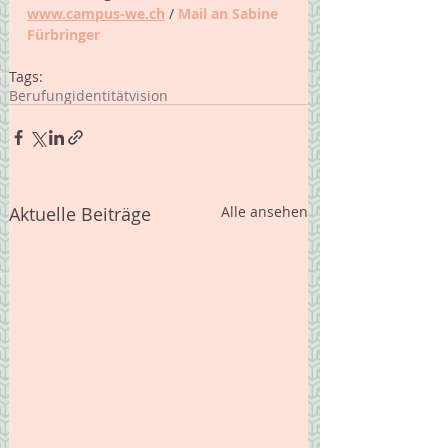
www.campus-we.ch
 / 
Mail an Sabine 
Fürbringer 
Tags:
Berufung
identität
vision
Aktuelle Beiträge
Alle ansehen