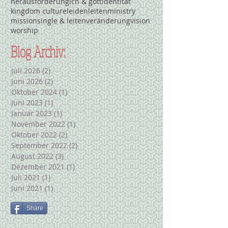
herausforderung
ich & gott
identität
kingdom culture
leiden
leiten
ministry
mission
single & leiten
veränderung
vision
worship
Blog Archiv:
Juli 2026
(2)
2 Beiträge
Juni 2026
(2)
2 Beiträge
Oktober 2024
(1)
1 Beitrag
Juni 2023
(1)
1 Beitrag
Januar 2023
(1)
1 Beitrag
November 2022
(1)
1 Beitrag
Oktober 2022
(2)
2 Beiträge
September 2022
(2)
2 Beiträge
August 2022
(3)
3 Beiträge
Dezember 2021
(1)
1 Beitrag
Juli 2021
(1)
1 Beitrag
Juni 2021
(1)
1 Beitrag
Share