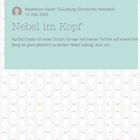
Madeleine Häsler Co-Leitung Christliches Netzwerk
17. Feb. 2020
Nebel im Kopf
Kürzlich hatte ich einen Traum: Ich war mit meiner Familie auf einem hoh
Berg als ganz plötzlich so dichter Nebel aufzog, dass ich...