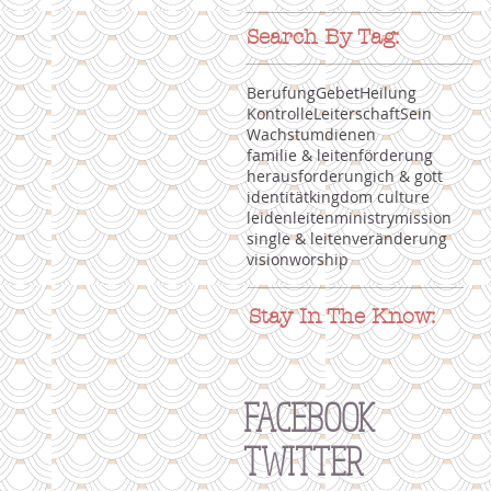
Search By Tag:
Berufung
Gebet
Heilung
Kontrolle
Leiterschaft
Sein
Wachstum
dienen
familie & leiten
förderung
herausforderung
ich & gott
identität
kingdom culture
leiden
leiten
ministry
mission
single & leiten
veränderung
vision
worship
Stay In The Know:
FACEBOOK
TWITTER