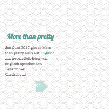
en
More than pretty
Seit Juni 2017 gibt es More
than pretty auch auf
Englisch
mit neuen Beiträgen von
englisch sprechenden
Leiterinnen.
Check it out!
English
12 Ways to advocate