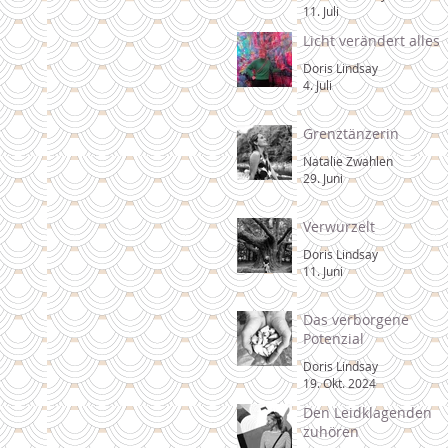
11. Juli
Licht verändert alles
Doris Lindsay
4. Juli
Grenztänzerin
Natalie Zwahlen
29. Juni
Verwurzelt
Doris Lindsay
11. Juni
Das verborgene
Potenzial
Doris Lindsay
19. Okt. 2024
Den Leidklagenden
zuhören