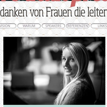
danken von Frauen die leite
VISION
WARUM
SPEAKERS
REFERENZEN
LINKS