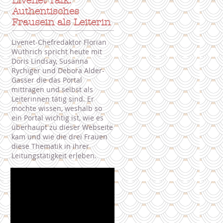
Livenet Talk:
Authentisches
Frausein als Leiterin
Livenet-Chefredaktor Florian
Wüthrich spricht heute mit
Doris Lindsay, Susanna
Rychiger und Debora Alder-
Gasser die das Portal
mittragen und selbst als
Leiterinnen tätig sind. Er
möchte wissen, weshalb so
ein Portal wichtig ist, wie es
überhaupt zu dieser Webseite
kam und wie die drei Frauen
diese Thematik in ihrer
Leitungstätigkeit erleben.